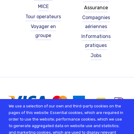
-
-
MICE
Assurance
French
French
Tour operateurs
Compagnies
(België)
(België)
Voyager en
aériennes
groupe
Informations
pratiques
Jobs
We use a selection of our own and third-party cookies on the
pages of this website: Essential cookies, which are required in
order to use the website; performance cookies, which we use
to generate aggregated data on website use and statistics;
and marketing cookies, which are used to display relevant