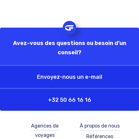
Avez-vous des questions ou besoin d'un
conseil?
Envoyez-nous un e-mail
+32 50 66 16 16
Footer
Footer
Agences de
À propos de nous
-
-
voyages
Références
left
right