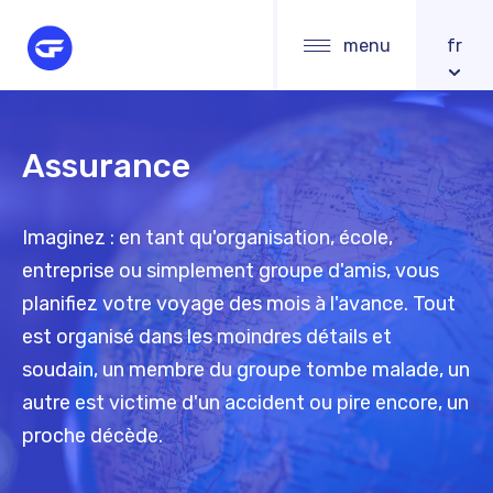
Skip
Main
menu
fr
to
navigation
main
content
Assurance
Imaginez : en tant qu'organisation, école,
entreprise ou simplement groupe d'amis, vous
planifiez votre voyage des mois à l'avance. Tout
est organisé dans les moindres détails et
soudain, un membre du groupe tombe malade, un
autre est victime d'un accident ou pire encore, un
proche décède.