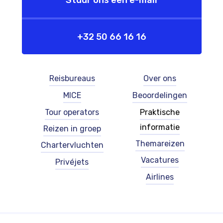
Stuur ons een e-mail
+32 50 66 16 16
Footer
Footer
Reisbureaus
Over ons
-
-
MICE
Beoordelingen
left
right
-
-
Tour operators
Praktische
Nederlands
Nederlands
informatie
Reizen in groep
(België)
(België)
Themareizen
Chartervluchten
Vacatures
Privéjets
Airlines